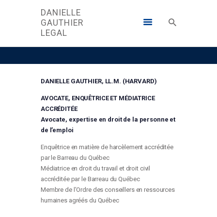
DANIELLE
GAUTHIER
DANIELLE GAUTHIER LEGAL
LEGAL
ACCUEIL
DANIELLE GAUTHIER, LL.M. (HARVARD)
SERVICES
AVOCATE, ENQUÊTRICE ET MÉDIATRICE
ACCRÉDITÉE
CONTACT
Avocate, expertise en droit de la personne et
de l’emploi
DG@DANIELLEGAUTHIER.LEGAL
Enquêtrice en matière de harcèlement accréditée
par le Barreau du Québec
819-820-5094
Médiatrice en droit du travail et droit civil
accréditée par le Barreau du Québec
ENGLISH
Membre de l’Ordre des conseillers en ressources
humaines agréés du Québec