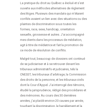
La pratique du droit au Québec a évolué et s’est
ouverte aux méthodes alternatives de règlement
des litiges. Plusieurs des mandats qui m’étaient
confiés avaient un lien avec des situations ou des
plaintes de discrimination sous toutes les
formes, race, sexe, handicap, orientation
sexuelle, grossesse et autres. J’ai accompagné
mes clients dans les processus de médiation,
agit à titre de médiatrice et fait la promotion de
ce mode de résolution de conflits.
Malgré tout, beaucoup de dossiers ont continué
de se judiciariser et à se retrouver devant les
tribunaux administratifs et judicaires, tels la
CNESST, les tribunaux d’arbitrage, la Commission
des droits de la personne, et les tribunaux civils
dont la Cour d’Appel. J’ai interrogé des témoins,
étudié la jurisprudence, rédigé des procédures et
des mémoires. Au cours des 30 dernières
années, j’ai plaidé environ 20 causes par année,
touchant la discrimination, le harcèlement et la